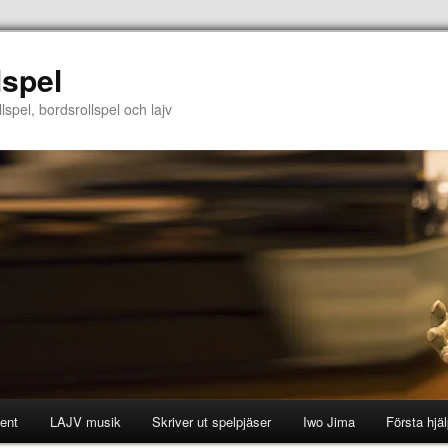
lspel
lspel, bordsrollspel och lajv
ent
LAJV musik
Skriver ut spelpjäser
Iwo Jima
Första hjä