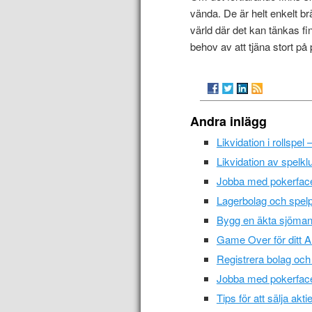
vända. De är helt enkelt br
värld där det kan tänkas fi
behov av att tjäna stort på 
Andra inlägg
Likvidation i rollspel
Likvidation av spelklu
Jobba med pokerface 
Lagerbolag och spelpr
Bygg en äkta sjöman m
Game Over för ditt AB
Registrera bolag och
Jobba med pokerface 
Tips för att sälja ak