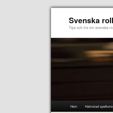
Svenska rol
Tips och trix om svenska rol
Hem
Halmstad spelkonv