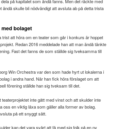
 att dela på kapitalet som ändå fanns. Men det räckte med
et ändå skulle bli nödvändigt att avsluta ab på detta trista
e med bolaget
 trist att höra om en teater som går i konkurs är hoppet
gs projekt. Redan 2016 meddelade han att man ändå tänkte
örening. Fast det fanns de som ställde sig tveksamma till
borg Win Orchestra var den som hade hyrt ut lokalerna i
bolag i andra hand. När han fick höra förslaget om att
ell förening ställde han sig tveksam till det.
tt teaterprojektet inte gått med vinst och att skulder inte
ra oss en viktig läxa som gäller alla former av bolag.
avsluta på ett snyggt sätt.
ulder kan det vara svårt att få med sig folk på en ny