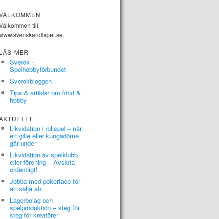
VÄLKOMMEN
Välkommen till
www.svenskarollspel.se.
LÄS MER
Sverok -
Spelhobbyförbundet
Sverokbloggen
Tips & artiklar om fritid &
hobby
AKTUELLT
Likvidation i rollspel – när
ett gille eller kungadöme
går under
Likvidation av spelklubb
eller förening – Avsluta
ordentligt!
Jobba med pokerface för
att sälja ab
Lagerbolag och
spelproduktion – steg för
steg för kreatörer