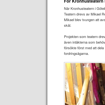
För Kronhusteatern 
När Kronhusteatern i Göteb
Teatern drevs av Mikael R
Mikael blev tvungen att av
skäl.
Projekten som teatern drev 
även intäkterna som behövd
försökte först med att del
fordringsägarna.