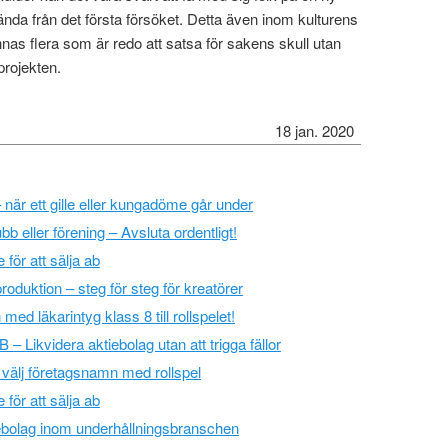
ända från det första försöket. Detta även inom kulturens
nnas flera som är redo att satsa för sakens skull utan
projekten.
18 jan. 2020
 – när ett gille eller kungadöme går under
bb eller förening – Avsluta ordentligt!
för att sälja ab
oduktion – steg för steg för kreatörer
ed läkarintyg klass 8 till rollspelet!
 – Likvidera aktiebolag utan att trigga fällor
 välj företagsnamn med rollspel
för att sälja ab
tiebolag inom underhållningsbranschen