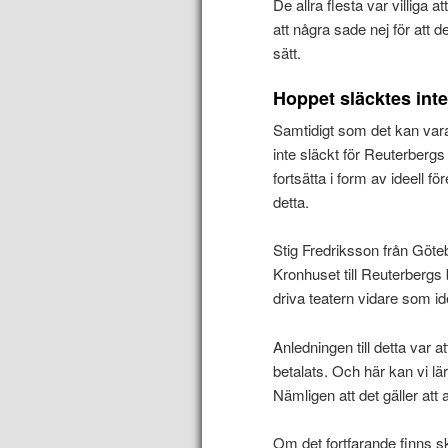
De allra flesta var villiga
att några sade nej för att d
sätt.
Hoppet släcktes int
Samtidigt som det kan vara
inte släckt för Reuterber
fortsätta i form av ideell f
detta.
Stig Fredriksson från Göte
Kronhuset till Reuterbergs 
driva teatern vidare som ide
Anledningen till detta var a
betalats. Och här kan vi lä
Nämligen att det gäller att 
Om det fortfarande finns sk