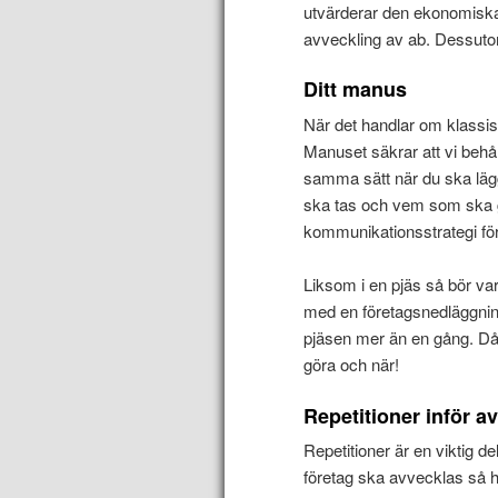
utvärderar den ekonomiska 
avveckling av ab. Dessutom 
Ditt manus
När det handlar om klassi
Manuset säkrar att vi behål
samma sätt när du ska lä
ska tas och vem som ska 
kommunikationsstrategi fö
Liksom i en pjäs så bör va
med en företagsnedläggning
pjäsen mer än en gång. Då ä
göra och när!
Repetitioner inför a
Repetitioner är en viktig d
företag ska avvecklas så h