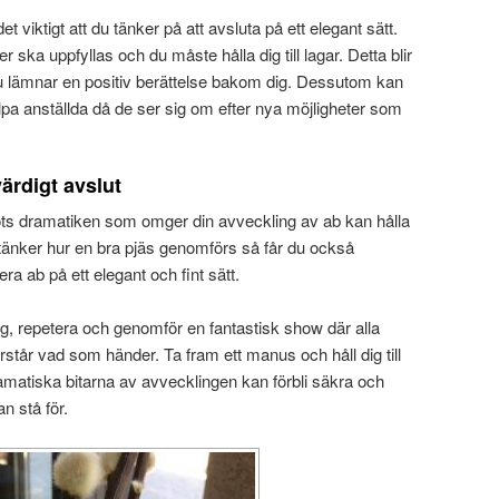
et viktigt att du tänker på att avsluta på ett elegant sätt.
r ska uppfyllas och du måste hålla dig till lagar. Detta blir
t du lämnar en positiv berättelse bakom dig. Dessutom kan
älpa anställda då de ser sig om efter nya möjligheter som
ärdigt avslut
trots dramatiken som omger din avveckling av ab kan hålla
tänker hur en bra pjäs genomförs så får du också
era ab på ett elegant och fint sätt.
, repetera och genomför en fantastisk show där alla
rstår vad som händer. Ta fram ett manus och håll dig till
amatiska bitarna av avvecklingen kan förbli säkra och
an stå för.