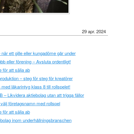
29 apr. 2024
 – när ett gille eller kungadöme går under
bb eller förening – Avsluta ordentligt!
för att sälja ab
oduktion – steg för steg för kreatörer
ed läkarintyg klass 8 till rollspelet!
 – Likvidera aktiebolag utan att trigga fällor
 välj företagsnamn med rollspel
för att sälja ab
tiebolag inom underhållningsbranschen