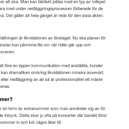
 att ske. Man kan faktiskt jobba med en typ av rollspel
ara med under nedläggningsprocessen förbereds för de
Det gäller att hela gänget är redo för den sista akten.
tällningen är likvidationen av företaget. Nu ska planen för
nslan kan påminna lite om när ridån går upp och
 scenen.
 att föra en öppen kommunikation med anställda, kunder
s kan dramatiken omkring likvidationen minska avsevärt.
eller nedläggning av ab så är professionalitet ett måste
meras.
ummer?
 är en form av extranummer som man använder sig av för
de intryck. Detta sker ju ofta på konserter där bandet först
mmer in och kör några låtar till.