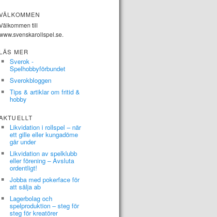
VÄLKOMMEN
Välkommen till
www.svenskarollspel.se.
LÄS MER
Sverok -
Spelhobbyförbundet
Sverokbloggen
Tips & artiklar om fritid &
hobby
AKTUELLT
Likvidation i rollspel – när
ett gille eller kungadöme
går under
Likvidation av spelklubb
eller förening – Avsluta
ordentligt!
Jobba med pokerface för
att sälja ab
Lagerbolag och
spelproduktion – steg för
steg för kreatörer