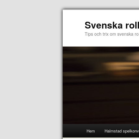
Svenska rol
Tips och trix om svenska rol
Hem
Halmstad spelkonv