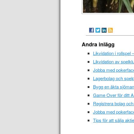
Andra inlägg
Likvidation i rollspel
Likvidation av spelklu
Jobba med pokerface 
Lagerbolag och spelpr
Bygg en äkta sjöman m
Game Over för ditt AB
Registrera bolag och
Jobba med pokerface 
Tips för att sälja ak