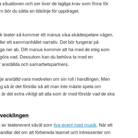
situationen och ser över de lagliga krav som finns för
bör du sätta en tidslinje för uppdraget.
sk teater så kommer ett manus visa skådespelare vägen.
ler ett sammanhållet narrativ. Det bör fungerar på
gga ner ab. Ditt manus kommer att ha med de steg som
göra vad. Dessutom kan du behöva ta med en
r anställda och samarbetspartners.
rje anställd vara medveten om sin roll i handlingen. Men
 så är det förstås så att man inte måste spela om
r det extra viktigt att alla som är med förstår vad de ska
vvecklingen
el av teaterevent såväl som
live event med musik
. När ett
andlar det om att förbereda teamet och intressenter om