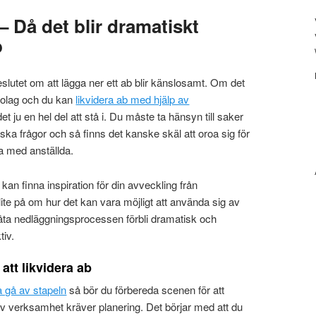
– Då det blir dramatiskt
b
eslutet om att lägga ner ett ab blir känslosamt. Om det
 bolag och du kan
likvidera ab med hjälp av
et ju en hel del att stå i. Du måste ta hänsyn till saker
ka frågor och så finns det kanske skäl att oroa sig för
 med anställda.
kan finna inspiration för din avveckling från
lite på om hur det kan vara möjligt att använda sig av
 låta nedläggningsprocessen förbli dramatisk och
iv.
att likvidera ab
a gå av stapeln
så bör du förbereda scenen för att
av verksamhet kräver planering. Det börjar med att du