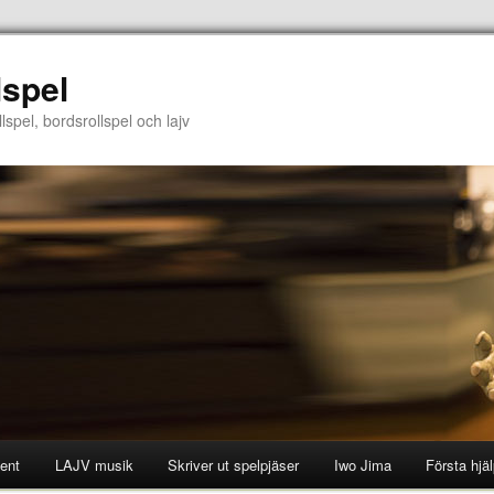
lspel
lspel, bordsrollspel och lajv
ent
LAJV musik
Skriver ut spelpjäser
Iwo Jima
Första hjä