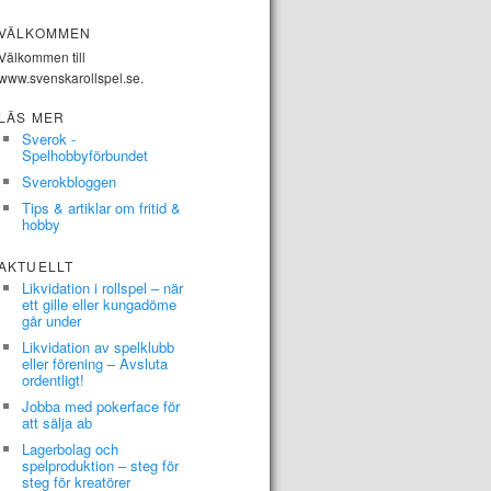
VÄLKOMMEN
Välkommen till
www.svenskarollspel.se.
LÄS MER
Sverok -
Spelhobbyförbundet
Sverokbloggen
Tips & artiklar om fritid &
hobby
AKTUELLT
Likvidation i rollspel – när
ett gille eller kungadöme
går under
Likvidation av spelklubb
eller förening – Avsluta
ordentligt!
Jobba med pokerface för
att sälja ab
Lagerbolag och
spelproduktion – steg för
steg för kreatörer