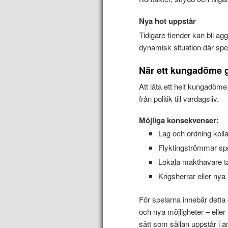
Nya hot uppstår
Tidigare fiender kan bli agg
dynamisk situation där sp
När ett kungadöme 
Att låta ett helt kungadöme
från politik till vardagsliv.
Möjliga konsekvenser:
Lag och ordning koll
Flyktingströmmar spr
Lokala makthavare ta
Krigsherrar eller nya
För spelarna innebär detta o
och nya möjligheter – eller 
sätt som sällan uppstår i an