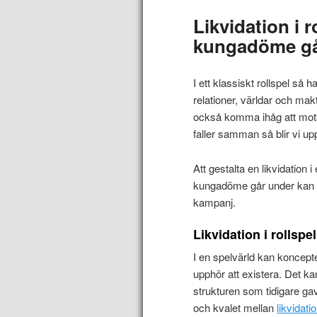
Likvidation i ro
kungadöme gå
I ett klassiskt rollspel så h
relationer, världar och mak
också komma ihåg att motsa
faller samman så blir vi
Att gestalta en likvidation i 
kungadöme går under kan 
kampanj.
Likvidation i rollsp
I en spelvärld kan koncept
upphör att existera. Det ka
strukturen som tidigare gav
och kvalet mellan
likvidati