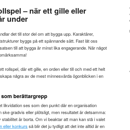
llspel – när ett gille eller
r under
andlar det till stor del om att bygga upp. Karaktärer,
tstrukturer byggs på ett spännande sätt. Fast låt oss
tsen till att bygga är minst lika engagerande. När något
 uppmärksamma!
ett rollspel, där ett gille, en orden eller till och med ett helt
skapa några av de mest minnesvärda ögonblicken i en
el som berättargrepp
et likvidation ses som den punkt där en organisation
n ske gradvis eller plötsligt, men resultatet är detsamma:
 stabilitet är borta. Om vi beaktar att man kan stå i valet
on eller konkurs
så blir det ju tydligt att det inte alltid är en