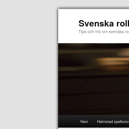
Svenska rol
Tips och trix om svenska rol
Hem
Halmstad spelkonv