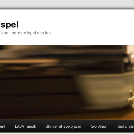
lspel
lspel, bordsrollspel och lajv
ent
LAJV musik
Skriver ut spelpjäser
Iwo Jima
Första hjä