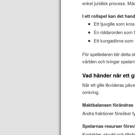
enkel juridisk process. Må
I ett rollspel kan det han
Ett tjuvgille som kr
En riddarorden som f
Ett kungadöme som fall
För spelledaren blir detta et
världen och tvingar spelarn
Vad händer när ett gi
När ett gille likvideras på
omkring.
Maktbalansen förändras
Andra fraktioner försöker f
Spelarnas resurser försv
Kontakter, skydd och tillgån