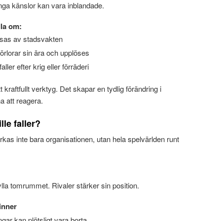
nga känslor kan vara inblandade.
dla om:
ossas av stadsvakten
örlorar sin ära och upplöses
er efter krig eller förräderi
t kraftfullt verktyg. Det skapar en tydlig förändring i
a att reagera.
lle faller?
verkas inte bara organisationen, utan hela spelvärlden runt
ylla tomrummet. Rivaler stärker sin position.
inner
gar kan plötsligt vara borta.