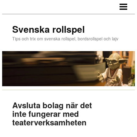
HEM
HALMSTAD SPELKONVENT
Svenska rollspel
LAJV MUSIK
Tips och trix om svenska rollspel, bordsrollspel och lajv
SKRIVER UT SPELPJÄSER
IWO JIMA
FÖRSTA HJÄLPEN
Avsluta bolag när det
inte fungerar med
teaterverksamheten